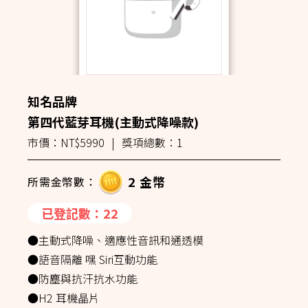
知名品牌
第四代藍芽耳機(主動式降噪款)
市價：NT$5990
|
獎項總數：1
2 金幣
所需金幣數：
已登記數：22
●主動式降噪、適應性音訊和通透模
●語音隔離 嘿 Siri互動功能
●防塵與抗汗抗水功能
●H2 耳機晶片